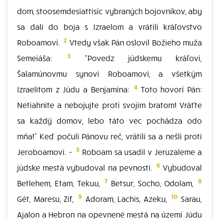
dom, stoosemdesiattisíc vybraných bojovníkov, aby
sa dali do boja s Izraelom a vrátili kráľovstvo
2
Roboamovi.
Vtedy však Pán oslovil Božieho muža
3
Semeiáša:
"Povedz júdskemu kráľovi,
Šalamúnovmu synovi Roboamovi, a všetkým
4
Izraelitom z Júdu a Benjamína:
Toto hovorí Pán:
Netiahnite a nebojujte proti svojim bratom! Vráťte
sa každý domov, lebo táto vec pochádza odo
mňa!" Keď počuli Pánovu reč, vrátili sa a nešli proti
5
Jeroboamovi. -
Roboam sa usadil v Jeruzaleme a
6
júdske mestá vybudoval na pevnosti.
Vybudoval
7
8
Betlehem, Etam, Tekuu,
Betsur, Socho, Odolam,
9
10
Gét, Maresu, Zif,
Adoram, Lachis, Azeku,
Sarau,
Ajalon a Hebron na opevnené mestá na území Júdu