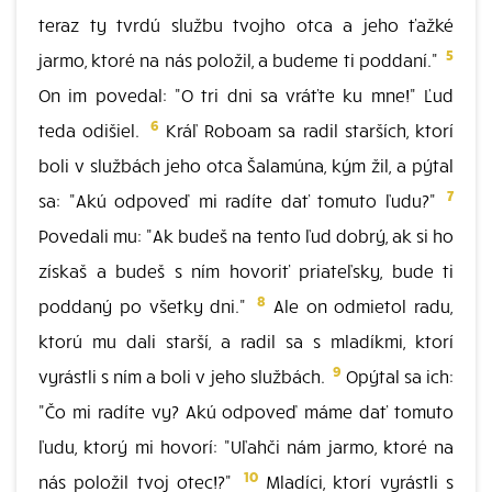
teraz ty tvrdú službu tvojho otca a jeho ťažké
5
jarmo, ktoré na nás položil, a budeme ti poddaní."
On im povedal: "O tri dni sa vráťte ku mne!" Ľud
6
teda odišiel.
Kráľ Roboam sa radil starších, ktorí
boli v službách jeho otca Šalamúna, kým žil, a pýtal
7
sa: "Akú odpoveď mi radíte dať tomuto ľudu?"
Povedali mu: "Ak budeš na tento ľud dobrý, ak si ho
získaš a budeš s ním hovoriť priateľsky, bude ti
8
poddaný po všetky dni."
Ale on odmietol radu,
ktorú mu dali starší, a radil sa s mladíkmi, ktorí
9
vyrástli s ním a boli v jeho službách.
Opýtal sa ich:
"Čo mi radíte vy? Akú odpoveď máme dať tomuto
ľudu, ktorý mi hovorí: "Uľahči nám jarmo, ktoré na
10
nás položil tvoj otec!?"
Mladíci, ktorí vyrástli s