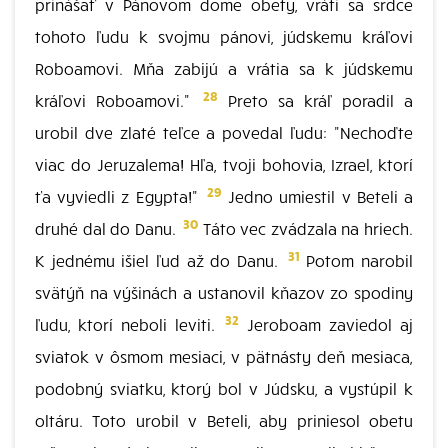
prinášať v Pánovom dome obety, vráti sa srdce
tohoto ľudu k svojmu pánovi, júdskemu kráľovi
Roboamovi. Mňa zabijú a vrátia sa k júdskemu
28
kráľovi Roboamovi."
Preto sa kráľ poradil a
urobil dve zlaté teľce a povedal ľudu: "Nechoďte
viac do Jeruzalema! Hľa, tvoji bohovia, Izrael, ktorí
29
ťa vyviedli z Egypta!"
Jedno umiestil v Beteli a
30
druhé dal do Danu.
Táto vec zvádzala na hriech.
31
K jednému išiel ľud až do Danu.
Potom narobil
svätýň na výšinách a ustanovil kňazov zo spodiny
32
ľudu, ktorí neboli leviti.
Jeroboam zaviedol aj
sviatok v ôsmom mesiaci, v pätnásty deň mesiaca,
podobný sviatku, ktorý bol v Júdsku, a vystúpil k
oltáru. Toto urobil v Beteli, aby priniesol obetu