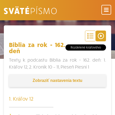
Biblia za rok - 162.
Rozdelené kráľovstvo
deň
Texty k podcastu Biblia za rok - 162. deň: 1.
Kráľov 12, 2. Kroník 10 – 11, Pieseň Piesní 1
Zobraziť
nastavenia textu
1. Kráľov 12
1