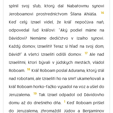
splnil svoj sľub, ktorý dal Nabatovmu synovi
16
Jeroboamovi prostredníctvom Šílana Ahiáša.
Keď celý Izrael videl, že kráľ nepočúva naň,
odpovedal ľud kráľovi: "Aký podiel máme na
Dávidovi? Nemáme dedičstvo v Izaiho synovi.
Každý domov, Izraeliti! Teraz si hľaď na svoj dom,
17
Dávid!" A všetci Izraeliti odišli domov.
Ale nad
Izraelitmi, ktorí bývali v júdskych mestách, vládol
18
Roboam.
Kráľ Roboam poslal Adurama, ktorý stál
nad robotami, ale Izraeliti ho na smrť ukameňovali a
kráľ Roboam horko-ťažko vysadol na voz a ušiel do
19
Jeruzalema.
Tak Izrael odpadol od Dávidovho
1
domu až do dnešného dňa.
Keď Roboam prišiel
do Jeruzalema, zhromaždil Júdov a Benjamínov