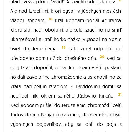
hľaď na svoj dom, Dávid!" A Izraeliti odišli domov.
Ale nad Izraelitmi, ktorí bývali v júdskych mestách,
18
vládol Roboam.
Kráľ Roboam poslal Adurama,
ktorý stál nad robotami, ale celý Izrael ho na smrť
ukameňoval a kráľ horko-ťažko vysadol na voz a
19
ušiel do Jeruzalema.
Tak Izrael odpadol od
20
Dávidovho domu až do dnešného dňa.
Keď sa
celý Izrael dopočul, že sa Jeroboam vrátil, poslami
ho dali zavolať na zhromaždenie a ustanovili ho za
kráľa nad celým Izraelom. K Dávidovmu domu sa
21
nepridal nik, okrem samého Júdovho kmeňa.
Keď Roboam prišiel do Jeruzalema, zhromaždil celý
Júdov dom a Benjamínov kmeň, stoosemdesiattisíc
vybraných bojovníkov, aby sa dali do boja s