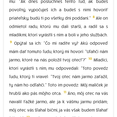
mu: "Ak dnes poslúchneš tento ľud, ak budeš
povoľný, vypočuješ ich a budeš s nimi hovoriť
8
priateľsky, budú ti po všetky dni poddaní."
Ale on
odmietol radu, ktorú mu dali starší, a radil sa s
mladíkmi, ktorí vyrástli s ním a boli v jeho službách.
9
Opýtal sa ich: "Čo mi radíte vy? Akú odpoveď
mám dať tomuto ľudu, ktorý mi hovorí: "Uľahči nám
10
jarmo, ktoré na nás položil tvoj otec!"?"
Mladíci,
ktorí vyrástli s ním, mu odpovedali: "Toto povedz
ľudu, ktorý ti vravel: "Tvoj otec nám jarmo zaťažil,
ty nám ho odľahči." Toto im povedz: Môj malíček je
11
hrubší ako pás môjho otca.
Áno, môj otec na vás
navalil ťažké jarmo, ale ja k vášmu jarmu pridám;
môj otec vás šľahal bičmi, ja vás však budem šľahať
12