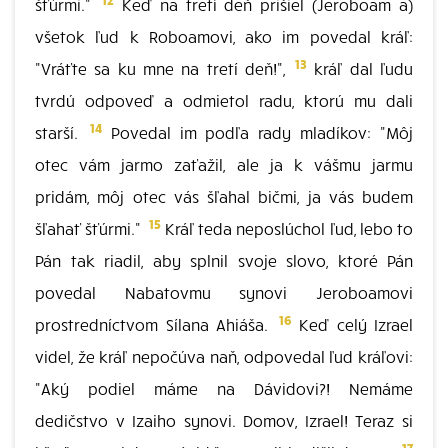
šťúrmi."
Keď na tretí deň prišiel (Jeroboam a)
všetok ľud k Roboamovi, ako im povedal kráľ:
13
"Vráťte sa ku mne na tretí deň!",
kráľ dal ľudu
tvrdú odpoveď a odmietol radu, ktorú mu dali
14
starší.
Povedal im podľa rady mladíkov: "Môj
otec vám jarmo zaťažil, ale ja k vášmu jarmu
pridám, môj otec vás šľahal bičmi, ja vás budem
15
šľahať šťúrmi."
Kráľ teda neposlúchol ľud, lebo to
Pán tak riadil, aby splnil svoje slovo, ktoré Pán
povedal Nabatovmu synovi Jeroboamovi
16
prostredníctvom Sílana Ahiáša.
Keď celý Izrael
videl, že kráľ nepočúva naň, odpovedal ľud kráľovi:
"Aký podiel máme na Dávidovi?! Nemáme
dedičstvo v Izaiho synovi. Domov, Izrael! Teraz si
17