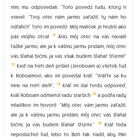
ním, mu odpovedali: "Toto povedz ľudu, ktorý ti
vravel: "Tvoj otec nám jarmo zaťažil, ty nám ho
odľahči!" Toto im povedz: Môj malíček je hrubší ako
11
pás môjho otca!
Áno, môj otec na vás navalil
ťažké jarmo, ale ja k vášmu jarmu pridám; môj otec
vás šľahal bičmi, ja vás však budem šľahať šťúrmi!"
12
Keď na tretí deň prišiel (Jeroboam a) všetok ľud
k Roboamovi, ako im povedal kráľ: "Vráťte sa ku
13
mne na tretí deň!",
kráľ im dal tvrdú odpoveď,
14
kráľ Roboam odmietol radu starších
a podľa rady
mladíkov im hovoril: "Môj otec vám jarmo zaťažil,
ale ja k vášmu jarmu pridám, môj otec vás šľahal
15
bičmi, ja vás budem šľahať šťúrmi."
Kráľ teda
neposlúchol ľud, lebo to Boh tak riadil, aby Pán