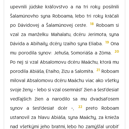
upevnili júdske kráľovstvo a na tri roky posilnili
Šalamúnovho syna Roboama, lebo tri roky kráčali
18
po Dávidovej a Šalamúnovej ceste.
Roboam si
vzal za manželku Mahalatu, dcéru Jerimota, syna
19
Dávida a Abihaily, dcéry Izaiho syna Eliaba.
Ona
20
mu porodila synov: Jehuša, Somoriáša a Zóma.
Po nej si vzal Absalomovu dcéru Maáchu, ktorá mu
21
porodila Abiáša, Etaiho, Zizu a Salomita.
Roboam
miloval Absalomovu dcéru Maáchu viac ako všetky
svoje ženy - lebo si vzal osemnásť žien a šesťdesiat
vedľajších žien a narodilo sa mu dvadsaťosem
22
synov a šesťdesiat dcér -,
preto Roboam
ustanovil za hlavu Abiáša, syna Maáchy, za knieža
nad všetkými jeho bratmi, lebo ho zamýšľal urobiť