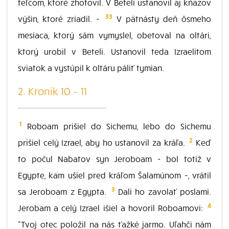
teľcom, ktoré zhotovil. V Beteli ustanovil aj kňazov
33
výšin, ktoré zriadil. -
V pätnásty deň ôsmeho
mesiaca, ktorý sám vymyslel, obetoval na oltári,
ktorý urobil v Beteli. Ustanovil teda Izraelitom
sviatok a vystúpil k oltáru páliť tymian.
2. Kroník 10 – 11
1
Roboam prišiel do Sichemu, lebo do Sichemu
2
prišiel celý Izrael, aby ho ustanovil za kráľa.
Keď
to počul Nabatov syn Jeroboam - bol totiž v
Egypte, kam ušiel pred kráľom Šalamúnom -, vrátil
3
sa Jeroboam z Egypta.
Dali ho zavolať poslami.
4
Jerobam a celý Izrael išiel a hovoril Roboamovi:
"Tvoj otec položil na nás ťažké jarmo. Uľahči nám