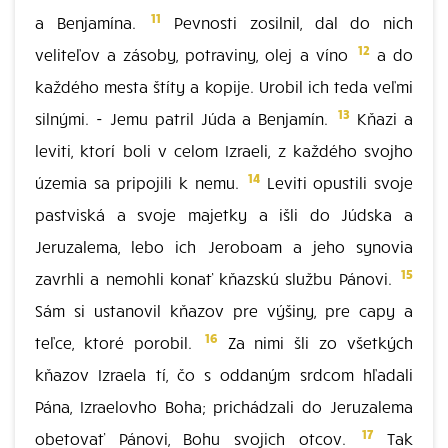
11
a Benjamína.
Pevnosti zosilnil, dal do nich
12
veliteľov a zásoby, potraviny, olej a víno
a do
každého mesta štíty a kopije. Urobil ich teda veľmi
13
silnými. - Jemu patril Júda a Benjamín.
Kňazi a
leviti, ktorí boli v celom Izraeli, z každého svojho
14
územia sa pripojili k nemu.
Leviti opustili svoje
pastviská a svoje majetky a išli do Júdska a
Jeruzalema, lebo ich Jeroboam a jeho synovia
15
zavrhli a nemohli konať kňazskú službu Pánovi.
Sám si ustanovil kňazov pre výšiny, pre capy a
16
teľce, ktoré porobil.
Za nimi šli zo všetkých
kňazov Izraela tí, čo s oddaným srdcom hľadali
Pána, Izraelovho Boha; prichádzali do Jeruzalema
17
obetovať Pánovi, Bohu svojich otcov.
Tak