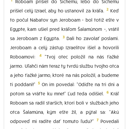
Roboam prišiel do Sichemu, lebo do Sichemu
2
prišiel celý Izrael, aby ho ustanovil za kráľa.
Keď
to počul Nabatov syn Jeroboam - bol totiž ešte v
Egypte, kam ušiel pred kráľom Šalamúnom -, vrátil
3
sa Jeroboam z Egypta.
Dali ho zavolať poslami.
Jeroboam a celý zástup Izraelitov išiel a hovorili
4
Roboamovi:
"Tvoj otec položil na nás ťažké
jarmo. Uľahči nám teraz ty tvrdú službu tvojho otca
a jeho ťažké jarmo, ktoré na nás položil, a budeme
5
ti poddaní!"
On im povedal: "Odíďte na tri dni a
6
potom sa vráťte ku mne!" Ľud teda odišiel.
Kráľ
Roboam sa radil starších, ktorí boli v službách jeho
otca Šalamúna, kým ešte žil, a pýtal sa: "Akú
7
odpoveď mi radíte dať tomuto ľudu?"
Povedali