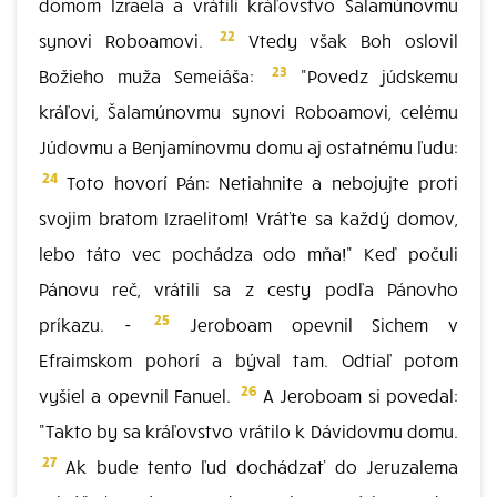
domom Izraela a vrátili kráľovstvo Šalamúnovmu
22
synovi Roboamovi.
Vtedy však Boh oslovil
23
Božieho muža Semeiáša:
"Povedz júdskemu
kráľovi, Šalamúnovmu synovi Roboamovi, celému
Júdovmu a Benjamínovmu domu aj ostatnému ľudu:
24
Toto hovorí Pán: Netiahnite a nebojujte proti
svojim bratom Izraelitom! Vráťte sa každý domov,
lebo táto vec pochádza odo mňa!" Keď počuli
Pánovu reč, vrátili sa z cesty podľa Pánovho
25
príkazu. -
Jeroboam opevnil Sichem v
Efraimskom pohorí a býval tam. Odtiaľ potom
26
vyšiel a opevnil Fanuel.
A Jeroboam si povedal:
"Takto by sa kráľovstvo vrátilo k Dávidovmu domu.
27
Ak bude tento ľud dochádzať do Jeruzalema