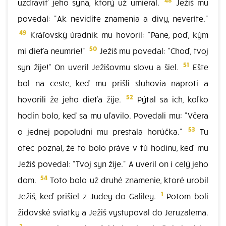
uzdraviť jeho syna, ktorý už umieral.
Ježiš mu
povedal: "Ak nevidíte znamenia a divy, neveríte."
49
Kráľovský úradník mu hovoril: "Pane, poď, kým
50
mi dieťa neumrie!"
Ježiš mu povedal: "Choď, tvoj
51
syn žije!" On uveril Ježišovmu slovu a šiel.
Ešte
bol na ceste, keď mu prišli sluhovia naproti a
52
hovorili že jeho dieťa žije.
Pýtal sa ich, koľko
hodín bolo, keď sa mu uľavilo. Povedali mu: "Včera
53
o jednej popoludní mu prestala horúčka."
Tu
otec poznal, že to bolo práve v tú hodinu, keď mu
Ježiš povedal: "Tvoj syn žije." A uveril on i celý jeho
54
dom.
Toto bolo už druhé znamenie, ktoré urobil
1
Ježiš, keď prišiel z Judey do Galiley.
Potom boli
židovské sviatky a Ježiš vystupoval do Jeruzalema.
2