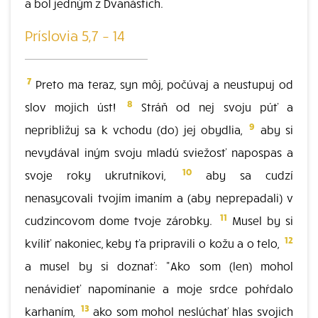
a bol jedným z Dvanástich.
Príslovia 5,7 – 14
7
Preto ma teraz, syn môj, počúvaj a neustupuj od
8
slov mojich úst!
Stráň od nej svoju púť a
9
nepribližuj sa k vchodu (do) jej obydlia,
aby si
nevydával iným svoju mladú sviežosť napospas a
10
svoje roky ukrutníkovi,
aby sa cudzí
nenasycovali tvojím imaním a (aby neprepadali) v
11
cudzincovom dome tvoje zárobky.
Musel by si
12
kvíliť nakoniec, keby ťa pripravili o kožu a o telo,
a musel by si doznať: "Ako som (len) mohol
nenávidieť napomínanie a moje srdce pohŕdalo
13
karhaním,
ako som mohol neslúchať hlas svojich