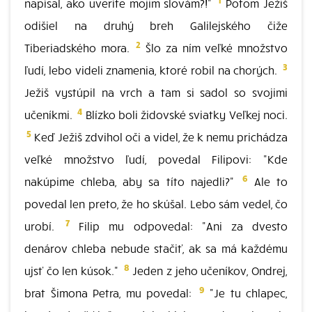
napísal, ako uveríte mojim slovám?!"
Potom Ježiš
odišiel na druhý breh Galilejského čiže
2
Tiberiadského mora.
Šlo za ním veľké množstvo
3
ľudí, lebo videli znamenia, ktoré robil na chorých.
Ježiš vystúpil na vrch a tam si sadol so svojimi
4
učeníkmi.
Blízko boli židovské sviatky Veľkej noci.
5
Keď Ježiš zdvihol oči a videl, že k nemu prichádza
veľké množstvo ľudí, povedal Filipovi: "Kde
6
nakúpime chleba, aby sa títo najedli?"
Ale to
povedal len preto, že ho skúšal. Lebo sám vedel, čo
7
urobí.
Filip mu odpovedal: "Ani za dvesto
denárov chleba nebude stačiť, ak sa má každému
8
ujsť čo len kúsok."
Jeden z jeho učeníkov, Ondrej,
9
brat Šimona Petra, mu povedal:
"Je tu chlapec,