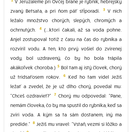
V Jeruzaleme pri Ovčej bráne je rybník, hebrejsky
3
zvaný Betsata, a pri ňom päť stĺporadí.
V nich
ležalo množstvo chorých, slepých, chromých a
4
ochrnutých.
(...ktorí čakali, až sa voda pohne.
Anjel zostupoval totiž z času na čas do rybníka a
rozvíril vodu. A ten, kto prvý vošiel do zvírenej
vody, bol uzdravený, čo by ho bola trápila
5
akákoľvek choroba.)
Bol tam aj istý človek, chorý
6
už tridsaťosem rokov.
Keď ho tam videl Ježiš
ležať a zvedel, že je už dlho chorý, povedal mu:
7
"Chceš ozdravieť?"
Chorý mu odpovedal: "Pane,
nemám človeka, čo by ma spustil do rybníka, keď sa
zvíri voda. A kým sa ta sám dostanem, iný ma
8
predíde."
Ježiš mu vravel: "Vstaň, vezmi si lôžko a
9