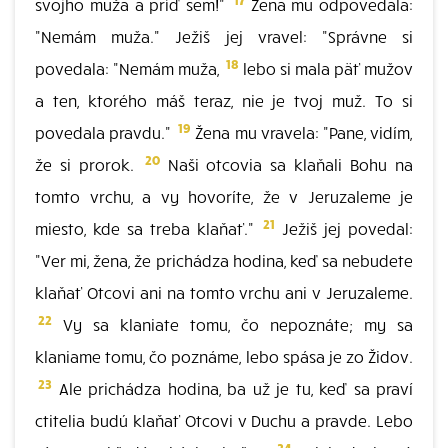
svojho muža a príď sem!"
Žena mu odpovedala:
"Nemám muža." Ježiš jej vravel: "Správne si
18
povedala: "Nemám muža,
lebo si mala päť mužov
a ten, ktorého máš teraz, nie je tvoj muž. To si
19
povedala pravdu."
Žena mu vravela: "Pane, vidím,
20
že si prorok.
Naši otcovia sa klaňali Bohu na
tomto vrchu, a vy hovoríte, že v Jeruzaleme je
21
miesto, kde sa treba klaňať."
Ježiš jej povedal:
"Ver mi, žena, že prichádza hodina, keď sa nebudete
klaňať Otcovi ani na tomto vrchu ani v Jeruzaleme.
22
Vy sa klaniate tomu, čo nepoznáte; my sa
klaniame tomu, čo poznáme, lebo spása je zo Židov.
23
Ale prichádza hodina, ba už je tu, keď sa praví
ctitelia budú klaňať Otcovi v Duchu a pravde. Lebo
24