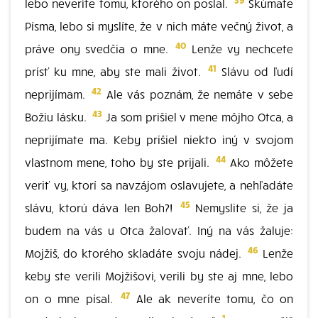
lebo neveríte tomu, ktorého on poslal.
Skúmate
Písma, lebo si myslíte, že v nich máte večný život, a
40
práve ony svedčia o mne.
Lenže vy nechcete
41
prísť ku mne, aby ste mali život.
Slávu od ľudí
42
neprijímam.
Ale vás poznám, že nemáte v sebe
43
Božiu lásku.
Ja som prišiel v mene môjho Otca, a
neprijímate ma. Keby prišiel niekto iný v svojom
44
vlastnom mene, toho by ste prijali.
Ako môžete
veriť vy, ktorí sa navzájom oslavujete, a nehľadáte
45
slávu, ktorú dáva len Boh?!
Nemyslite si, že ja
budem na vás u Otca žalovať. Iný na vás žaluje:
46
Mojžiš, do ktorého skladáte svoju nádej.
Lenže
keby ste verili Mojžišovi, verili by ste aj mne, lebo
47
on o mne písal.
Ale ak neveríte tomu, čo on
1