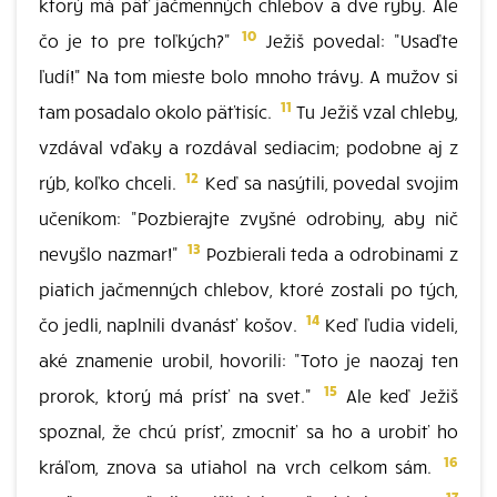
ktorý má päť jačmenných chlebov a dve ryby. Ale
10
čo je to pre toľkých?"
Ježiš povedal: "Usaďte
ľudí!" Na tom mieste bolo mnoho trávy. A mužov si
11
tam posadalo okolo päťtisíc.
Tu Ježiš vzal chleby,
vzdával vďaky a rozdával sediacim; podobne aj z
12
rýb, koľko chceli.
Keď sa nasýtili, povedal svojim
učeníkom: "Pozbierajte zvyšné odrobiny, aby nič
13
nevyšlo nazmar!"
Pozbierali teda a odrobinami z
piatich jačmenných chlebov, ktoré zostali po tých,
14
čo jedli, naplnili dvanásť košov.
Keď ľudia videli,
aké znamenie urobil, hovorili: "Toto je naozaj ten
15
prorok, ktorý má prísť na svet."
Ale keď Ježiš
spoznal, že chcú prísť, zmocniť sa ho a urobiť ho
16
kráľom, znova sa utiahol na vrch celkom sám.
17