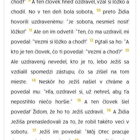
choď!"
A ten človek hneď ozdravel, vzal si lôžko a
10
chodil. No v ten deň bola sobota,
preto Židia
hovorili uzdravenému: "Je sobota, nesmieš nosiť
11
lôžko!"
Ale on im odvetil: "Ten, čo ma uzdravil, mi
12
povedal: "Vezmi si lôžko a choď!"
Pýtali sa ho: "A
13
kto je ten človek, čo ti povedal: "Vezmi a choď?"
Ale uzdravený nevedel, kto je to, lebo Ježiš sa
vzdialil spomedzi zástupu, čo sa zišiel na tom
14
mieste.
Neskôr ho Ježiš našiel v chráme a
povedal mu: "Hľa, ozdravel si, už nehreš, aby ťa
15
nepostihlo niečo horšie."
A ten človek šiel
16
povedať Židom, že ho to Ježiš uzdravil.
A Židia
Ježiša prenasledovali za to, že robil takéto veci v
17
sobotu.
Ježiš im povedal: "Môj Otec pracuje
18