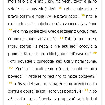
moje telo a pije moju krv, má večný život a ja ho
55
vzkriesim v posledný deň.
Lebo moje telo je
56
pravý pokrm a moja krv je pravý nápoj.
Kto je
moje telo a pije moju krv, ostáva vo mne a ja v ňom.
57
Ako mňa poslal živý Otec a ja žijem z Otca, aj ten,
58
čo mňa je, bude žiť zo mňa.
Toto je ten chlieb,
ktorý zostúpil z neba, a nie aký jedli otcovia a
59
pomreli. Kto je tento chlieb, bude žiť naveky."
Toto povedal v synagóge, keď učil v Kafarnaume.
60
Keď to počuli jeho učeníci, mnohí z nich
povedali: "Tvrdá je to reč! Kto to môže počúvať?!"
61
Ježiš vedel sám od seba, že jeho učeníci na to
62
šomrú, a opýtal sa ich: "Toto vás pohoršuje?
A čo
až uvidíte Syna človeka vystupovať ta, kde bol
63