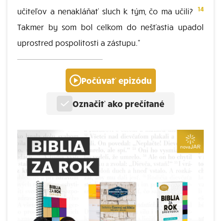
14
učiteľov a nenakláňať sluch k tým, čo ma učili?
Takmer by som bol celkom do nešťastia upadol
uprostred pospolitosti a zástupu."
Počúvať epizódu
Označiť ako prečítané