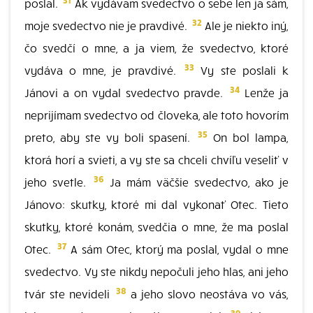
poslal.
Ak vydávam svedectvo o sebe len ja sám,
32
moje svedectvo nie je pravdivé.
Ale je niekto iný,
čo svedčí o mne, a ja viem, že svedectvo, ktoré
33
vydáva o mne, je pravdivé.
Vy ste poslali k
34
Jánovi a on vydal svedectvo pravde.
Lenže ja
neprijímam svedectvo od človeka, ale toto hovorím
35
preto, aby ste vy boli spasení.
On bol lampa,
ktorá horí a svieti, a vy ste sa chceli chvíľu veseliť v
36
jeho svetle.
Ja mám väčšie svedectvo, ako je
Jánovo: skutky, ktoré mi dal vykonať Otec. Tieto
skutky, ktoré konám, svedčia o mne, že ma poslal
37
Otec.
A sám Otec, ktorý ma poslal, vydal o mne
svedectvo. Vy ste nikdy nepočuli jeho hlas, ani jeho
38
tvár ste nevideli
a jeho slovo neostáva vo vás,
39