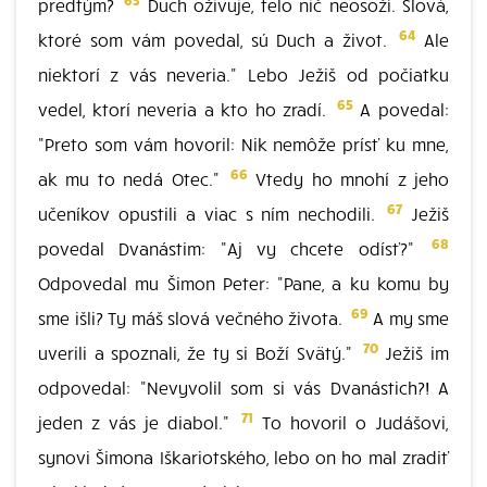
predtým?
Duch oživuje, telo nič neosoží. Slová,
64
ktoré som vám povedal, sú Duch a život.
Ale
niektorí z vás neveria." Lebo Ježiš od počiatku
65
vedel, ktorí neveria a kto ho zradí.
A povedal:
"Preto som vám hovoril: Nik nemôže prísť ku mne,
66
ak mu to nedá Otec."
Vtedy ho mnohí z jeho
67
učeníkov opustili a viac s ním nechodili.
Ježiš
68
povedal Dvanástim: "Aj vy chcete odísť?"
Odpovedal mu Šimon Peter: "Pane, a ku komu by
69
sme išli? Ty máš slová večného života.
A my sme
70
uverili a spoznali, že ty si Boží Svätý."
Ježiš im
odpovedal: "Nevyvolil som si vás Dvanástich?! A
71
jeden z vás je diabol."
To hovoril o Judášovi,
synovi Šimona Iškariotského, lebo on ho mal zradiť