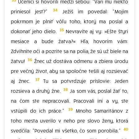
Učeníci si hovorili medzi sebou: "Vari mu niekto
34
priniesol jesť?"
Ježiš im povedal: "Mojím
pokrmom je plniť vôľu toho, ktorý ma poslal a
35
dokonať jeho dielo.
Nevravíte aj vy: »Ešte štyri
mesiace a bude žatva?« Hľa, hovorím vám:
Zdvihnite oči a pozrite sa na polia, že sú už biele na
36
žatvu!
Žnec už dostáva odmenu a zbiera úrodu
pre večný život, aby sa spoločne tešili aj rozsievač
37
aj žnec.
Tu sa potvrdzuje príslovie: Jeden
38
rozsieva a druhý žne.
Ja som vás, poslal žať to,
na čom ste nepracovali. Pracovali iní a vy, ste
39
vstúpili do ich práce."
Mnoho Samaritánov z
toho mesta uverilo v neho pre slovo ženy, ktorá
40
svedčila: "Povedal mi všetko, čo som porobila."