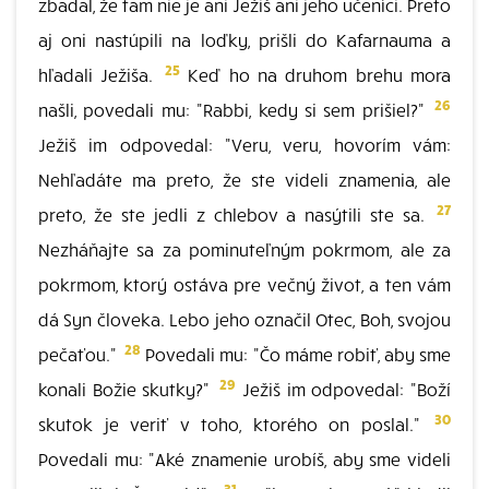
zbadal, že tam nie je ani Ježiš ani jeho učeníci. Preto
aj oni nastúpili na loďky, prišli do Kafarnauma a
25
hľadali Ježiša.
Keď ho na druhom brehu mora
26
našli, povedali mu: "Rabbi, kedy si sem prišiel?"
Ježiš im odpovedal: "Veru, veru, hovorím vám:
Nehľadáte ma preto, že ste videli znamenia, ale
27
preto, že ste jedli z chlebov a nasýtili ste sa.
Nezháňajte sa za pominuteľným pokrmom, ale za
pokrmom, ktorý ostáva pre večný život, a ten vám
dá Syn človeka. Lebo jeho označil Otec, Boh, svojou
28
pečaťou."
Povedali mu: "Čo máme robiť, aby sme
29
konali Božie skutky?"
Ježiš im odpovedal: "Boží
30
skutok je veriť v toho, ktorého on poslal."
Povedali mu: "Aké znamenie urobíš, aby sme videli
31