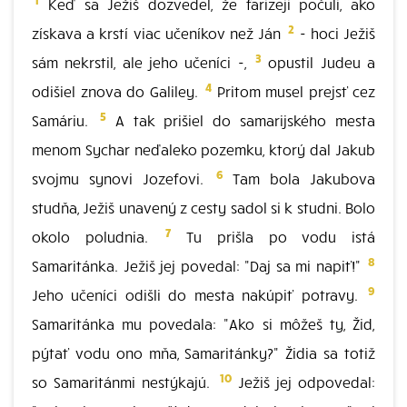
Keď sa Ježiš dozvedel, že farizeji počuli, ako
2
získava a krstí viac učeníkov než Ján
- hoci Ježiš
3
sám nekrstil, ale jeho učeníci -,
opustil Judeu a
4
odišiel znova do Galiley.
Pritom musel prejsť cez
5
Samáriu.
A tak prišiel do samarijského mesta
menom Sychar neďaleko pozemku, ktorý dal Jakub
6
svojmu synovi Jozefovi.
Tam bola Jakubova
studňa, Ježiš unavený z cesty sadol si k studni. Bolo
7
okolo poludnia.
Tu prišla po vodu istá
8
Samaritánka. Ježiš jej povedal: "Daj sa mi napiť!"
9
Jeho učeníci odišli do mesta nakúpiť potravy.
Samaritánka mu povedala: "Ako si môžeš ty, Žid,
pýtať vodu ono mňa, Samaritánky?" Židia sa totiž
10
so Samaritánmi nestýkajú.
Ježiš jej odpovedal: