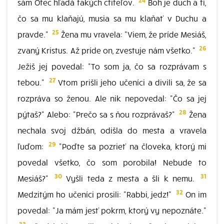
sám Otec hľadá takých ctiteľov.
Boh je duch a tí,
čo sa mu klaňajú, musia sa mu klaňať v Duchu a
25
pravde."
Žena mu vravela: "Viem, že príde Mesiáš,
26
zvaný Kristus. Až príde on, zvestuje nám všetko."
Ježiš jej povedal: "To som ja, čo sa rozprávam s
27
tebou."
Vtom prišli jeho učeníci a divili sa, že sa
rozpráva so ženou. Ale nik nepovedal: "Čo sa jej
28
pýtaš?" Alebo: "Prečo sa s ňou rozprávaš?"
Žena
nechala svoj džbán, odišla do mesta a vravela
29
ľuďom:
"Poďte sa pozrieť na človeka, ktorý mi
povedal všetko, čo som porobila! Nebude to
30
31
Mesiáš?"
Vyšli teda z mesta a šli k nemu.
32
Medzitým ho učeníci prosili: "Rabbi, jedz!"
On im
povedal: "Ja mám jesť pokrm, ktorý vy nepoznáte."
33