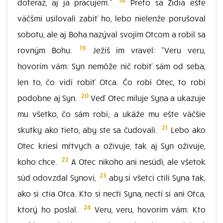
doteraz, aj ja pracujem."
Preto sa Židia ešte
väčšmi usilovali zabiť ho, lebo nielenže porušoval
sobotu, ale aj Boha nazýval svojím Otcom a robil sa
19
rovným Bohu.
Ježiš im vravel: "Veru veru,
hovorím vám: Syn nemôže nič robiť sám od seba,
len to, čo vidí robiť Otca. Čo robí Otec, to robí
20
podobne aj Syn.
Veď Otec miluje Syna a ukazuje
mu všetko, čo sám robí; a ukáže mu ešte väčšie
21
skutky ako tieto, aby ste sa čudovali.
Lebo ako
Otec kriesi mŕtvych a oživuje, tak aj Syn oživuje,
22
koho chce.
A Otec nikoho ani nesúdi, ale všetok
23
súd odovzdal Synovi,
aby si všetci ctili Syna tak,
ako si ctia Otca. Kto si nectí Syna, nectí si ani Otca,
24
ktorý ho poslal.
Veru, veru, hovorím vám: Kto