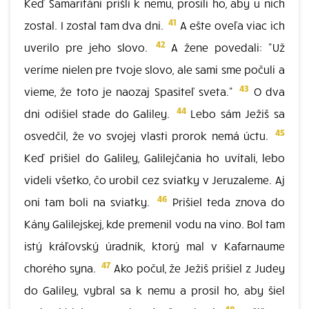
Keď Samaritáni prišli k nemu, prosili ho, aby u nich
41
zostal. I zostal tam dva dni.
A ešte oveľa viac ich
42
uverilo pre jeho slovo.
A žene povedali: "Už
veríme nielen pre tvoje slovo, ale sami sme počuli a
43
vieme, že toto je naozaj Spasiteľ sveta."
O dva
44
dni odišiel stade do Galiley.
Lebo sám Ježiš sa
45
osvedčil, že vo svojej vlasti prorok nemá úctu.
Keď prišiel do Galiley, Galilejčania ho uvítali, lebo
videli všetko, čo urobil cez sviatky v Jeruzaleme. Aj
46
oni tam boli na sviatky.
Prišiel teda znova do
Kány Galilejskej, kde premenil vodu na víno. Bol tam
istý kráľovský úradník, ktorý mal v Kafarnaume
47
chorého syna.
Ako počul, že Ježiš prišiel z Judey
do Galiley, vybral sa k nemu a prosil ho, aby šiel
48