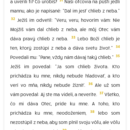
a uverili ti? Čo urobíš?
Naši otcovia na púšti jedli
mannu, ako je napísané: "Dal im jesť chlieb z neba."
32
Ježiš im odvetil: "Veru, veru, hovorím vám: Nie
Mojžiš vám dal chlieb z neba, ale môj Otec vám
33
dáva pravý chlieb z neba.
Lebo Boží chlieb je
34
ten, ktorý zostúpi z neba a dáva svetu život."
35
Povedali mu: "Pane, vždy nám dávaj taký chlieb."
Ježiš im povedal: "Ja som chlieb života. Kto
prichádza ku mne, nikdy nebude hladovať, a kto
36
verí vo mňa, nikdy nebude žízniť.
Ale už som
37
vám povedal: Aj ste ma videli, a neveríte.
Všetko,
čo mi dáva Otec, príde ku mne. A toho, kto
38
prichádza ku mne, neodoženiem,
lebo som
nezostúpil z neba, aby som plnil svoju vôľu, ale vôľu
39