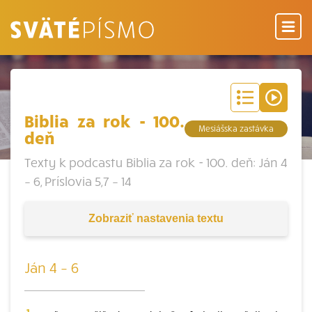
Biblia za rok - 100.
Mesiášska zastávka
deň
Texty k podcastu Biblia za rok - 100. deň: Ján 4
– 6, Príslovia 5,7 – 14
Zobraziť
nastavenia textu
Ján 4 – 6
1