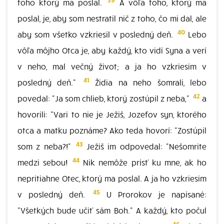
toho ktorý ma poslal.
A vôľa toho, ktorý ma
poslal, je, aby som nestratil nič z toho, čo mi dal, ale
40
aby som všetko vzkriesil v posledný deň.
Lebo
vôľa môjho Otca je, aby každý, kto vidí Syna a verí
v neho, mal večný život; a ja ho vzkriesim v
41
posledný deň."
Židia na neho šomrali, lebo
42
povedal: "Ja som chlieb, ktorý zostúpil z neba,"
a
hovorili: "Vari to nie je Ježiš, Jozefov syn, ktorého
otca a matku poznáme? Ako teda hovorí: "Zostúpil
43
som z neba?!"
Ježiš im odpovedal: "Nešomrite
44
medzi sebou!
Nik nemôže prísť ku mne, ak ho
nepritiahne Otec, ktorý ma poslal. A ja ho vzkriesim
45
v posledný deň.
U Prorokov je napísané:
"Všetkých bude učiť sám Boh." A každý, kto počul
46