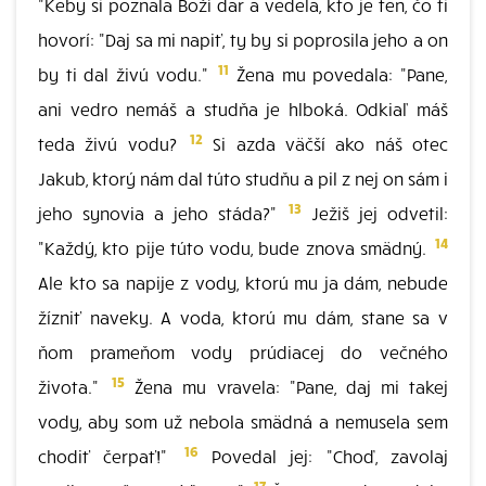
"Keby si poznala Boží dar a vedela, kto je ten, čo ti
hovorí: "Daj sa mi napiť, ty by si poprosila jeho a on
11
by ti dal živú vodu."
Žena mu povedala: "Pane,
ani vedro nemáš a studňa je hlboká. Odkiaľ máš
12
teda živú vodu?
Si azda väčší ako náš otec
Jakub, ktorý nám dal túto studňu a pil z nej on sám i
13
jeho synovia a jeho stáda?"
Ježiš jej odvetil:
14
"Každý, kto pije túto vodu, bude znova smädný.
Ale kto sa napije z vody, ktorú mu ja dám, nebude
žízniť naveky. A voda, ktorú mu dám, stane sa v
ňom prameňom vody prúdiacej do večného
15
života."
Žena mu vravela: "Pane, daj mi takej
vody, aby som už nebola smädná a nemusela sem
16
chodiť čerpať!"
Povedal jej: "Choď, zavolaj
17