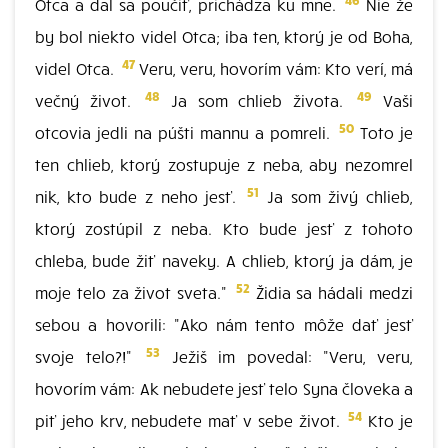
Otca a dal sa poučiť, prichádza ku mne.
Nie že
by bol niekto videl Otca; iba ten, ktorý je od Boha,
47
videl Otca.
Veru, veru, hovorím vám: Kto verí, má
48
49
večný život.
Ja som chlieb života.
Vaši
50
otcovia jedli na púšti mannu a pomreli.
Toto je
ten chlieb, ktorý zostupuje z neba, aby nezomrel
51
nik, kto bude z neho jesť.
Ja som živý chlieb,
ktorý zostúpil z neba. Kto bude jesť z tohoto
chleba, bude žiť naveky. A chlieb, ktorý ja dám, je
52
moje telo za život sveta."
Židia sa hádali medzi
sebou a hovorili: "Ako nám tento môže dať jesť
53
svoje telo?!"
Ježiš im povedal: "Veru, veru,
hovorím vám: Ak nebudete jesť telo Syna človeka a
54
piť jeho krv, nebudete mať v sebe život.
Kto je