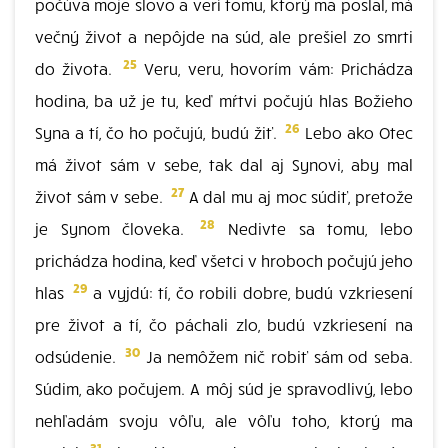
počúva moje slovo a verí tomu, ktorý ma poslal, má
večný život a nepôjde na súd, ale prešiel zo smrti
25
do života.
Veru, veru, hovorím vám: Prichádza
hodina, ba už je tu, keď mŕtvi počujú hlas Božieho
26
Syna a tí, čo ho počujú, budú žiť.
Lebo ako Otec
má život sám v sebe, tak dal aj Synovi, aby mal
27
život sám v sebe.
A dal mu aj moc súdiť, pretože
28
je Synom človeka.
Nedivte sa tomu, lebo
prichádza hodina, keď všetci v hroboch počujú jeho
29
hlas
a vyjdú: tí, čo robili dobre, budú vzkriesení
pre život a tí, čo páchali zlo, budú vzkriesení na
30
odsúdenie.
Ja nemôžem nič robiť sám od seba.
Súdim, ako počujem. A môj súd je spravodlivý, lebo
nehľadám svoju vôľu, ale vôľu toho, ktorý ma
31