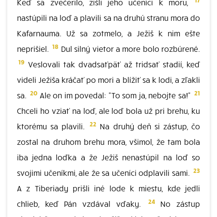
Keď sa zvečerilo, zišli jeho učeníci k moru,
nastúpili na loď a plavili sa na druhú stranu mora do
Kafarnauma. Už sa zotmelo, a Ježiš k nim ešte
18
neprišiel.
Dul silný vietor a more bolo rozbúrené.
19
Veslovali tak dvadsaťpäť až tridsať stadií, keď
videli Ježiša kráčať po mori a blížiť sa k lodi, a zľakli
20
21
sa.
Ale on im povedal: "To som ja, nebojte sa!"
Chceli ho vziať na loď, ale loď bola už pri brehu, ku
22
ktorému sa plavili.
Na druhý deň si zástup, čo
zostal na druhom brehu mora, všimol, že tam bola
iba jedna loďka a že Ježiš nenastúpil na loď so
23
svojimi učeníkmi, ale že sa učeníci odplavili sami.
A z Tiberiady prišli iné lode k miestu, kde jedli
24
chlieb, keď Pán vzdával vďaky.
No zástup