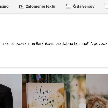
písmo
Zalomenie textu
Čísla veršov
tí, čo sú pozvaní na Baránkovu svadobnú hostinu!" A povedal 