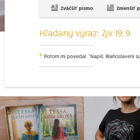
Zväčšiť písmo
Zmenšiť 
Hľadaný výraz: Zjv 19, 9
9
Potom mi povedal: "Napíš: Blahoslavení sú 