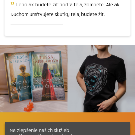
13
Lebo ak budete žiť podľa tela, zomriete. Ale ak
Duchom umŕtvujete skutky tela, budete žiť.
Listovať
Plán čítania
Liturgické čítania
Na zlepšenie našich služieb