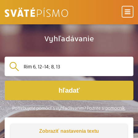
Vyhľadávanie
hľadať
Potrebujete pomôcť s vyhľadávaním? Pozrite si
pomocník
.
Zobraziť
nastavenia textu