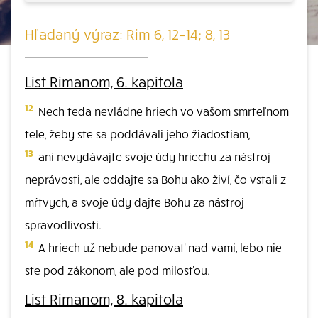
Hľadaný výraz: Rim 6, 12–14; 8, 13
List Rimanom, 6. kapitola
12
Nech teda nevládne hriech vo vašom smrteľnom
tele, žeby ste sa poddávali jeho žiadostiam,
13
ani nevydávajte svoje údy hriechu za nástroj
neprávosti, ale oddajte sa Bohu ako živí, čo vstali z
mŕtvych, a svoje údy dajte Bohu za nástroj
spravodlivosti.
14
A hriech už nebude panovať nad vami, lebo nie
ste pod zákonom, ale pod milosťou.
List Rimanom, 8. kapitola