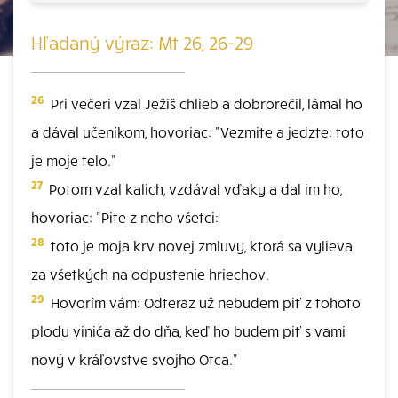
Hľadaný výraz: Mt 26, 26-29
26
Pri večeri vzal Ježiš chlieb a dobrorečil, lámal ho
a dával učeníkom, hovoriac: "Vezmite a jedzte: toto
je moje telo."
27
Potom vzal kalich, vzdával vďaky a dal im ho,
hovoriac: "Pite z neho všetci:
28
toto je moja krv novej zmluvy, ktorá sa vylieva
za všetkých na odpustenie hriechov.
29
Hovorím vám: Odteraz už nebudem piť z tohoto
plodu viniča až do dňa, keď ho budem piť s vami
nový v kráľovstve svojho Otca."