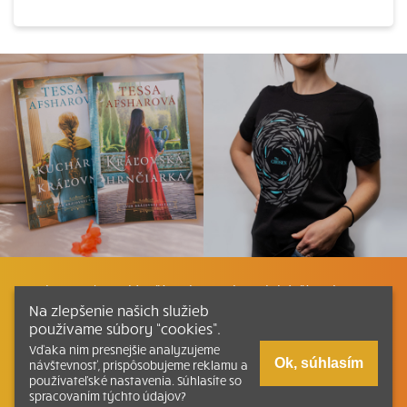
Listovať
Plán čítania
Liturgické čítania
Na zlepšenie našich služieb
používame súbory “cookies”.
Kontakt
Ako čítať bibliu
Katechizmus
Vďaka nim presnejšie analyzujeme
Ok, súhlasím
návštevnosť, prispôsobujeme reklamu a
používateľské nastavenia. Súhlasíte so
Tlačená verzia Písma
spracovaním týchto údajov?