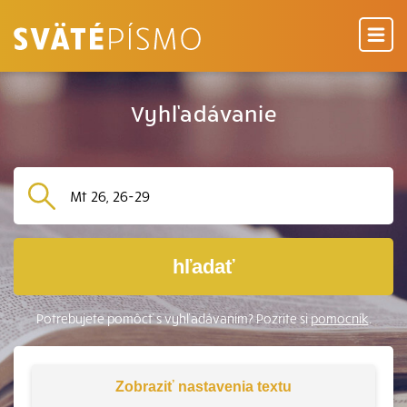
Vyhľadávanie
hľadať
Potrebujete pomôcť s vyhľadávaním? Pozrite si
pomocník
.
Zobraziť
nastavenia textu