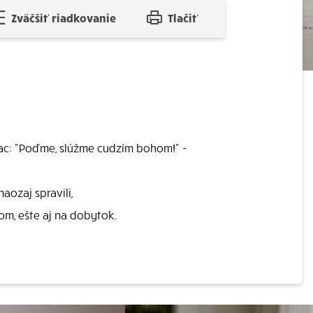
Zväčšiť riadkovanie
Tlačiť
iac: "Poďme, slúžme cudzím bohom!" -
aozaj spravili,
om, ešte aj na dobytok.