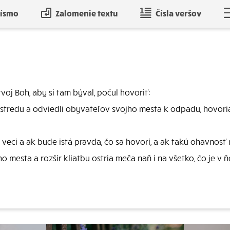
písmo
Zalomenie textu
Čísla veršov
tvoj Boh, aby si tam býval, počul hovoriť:
ho stredu a odviedli obyvateľov svojho mesta k odpadu, hovor
eci a ak bude istá pravda, čo sa hovorí, a ak takú ohavnosť n
mesta a rozšír kliatbu ostria meča naň i na všetko, čo je v ň