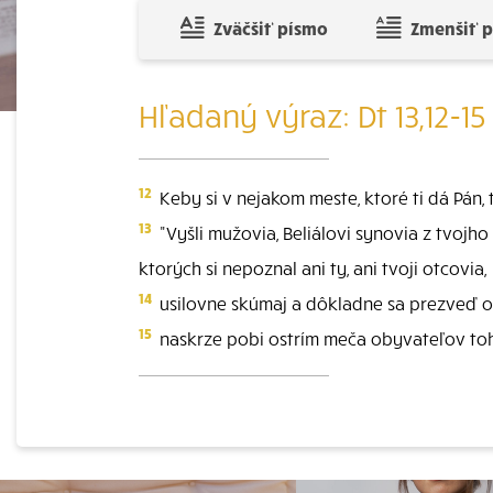
Zväčšiť písmo
Zmenšiť 
Hľadaný výraz: Dt 13,12-15
12
Keby si v nejakom meste, ktoré ti dá Pán, 
13
"Vyšli mužovia, Beliálovi synovia z tvoj
ktorých si nepoznal ani ty, ani tvoji otcovia,
14
usilovne skúmaj a dôkladne sa prezveď o v
15
naskrze pobi ostrím meča obyvateľov toho 