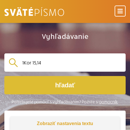
Vyhľadávanie
hľadať
Potrebujete pomôcť s vyhľadávaním? Pozrite si
pomocník
.
Zobraziť
nastavenia textu