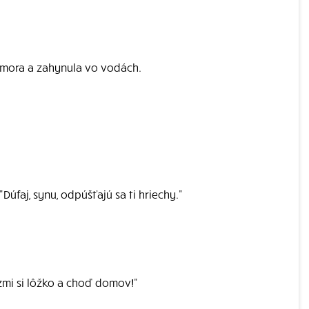
o mora a zahynula vo vodách.
Dúfaj, synu, odpúšťajú sa ti hriechy."
zmi si lôžko a choď domov!"