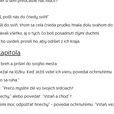
išiel si sem predčasne nás mučiť?"
, pošli nás do čriedy svíň!"
ošli do svíň. Vtom sa celá črieda prudko hnala dolu svahom d
rávali všetko, aj o tých, čo boli posadnutí zlými duchmi.
 uvideli, prosili ho, aby odišiel z ich kraja.
kapitola
 breh a prišiel do svojho mesta.
ežal na lôžku. Keď Ježiš videl ich vieru, povedal ochrnutému: "
o sa rúha."
 "Prečo myslíte zlé vo svojich srdciach?
riechy," alebo povedať: "Vstaň a chod"?
zemi moc odpúšťať hriechy" - povedal ochrnutému: "Vstaň, ve