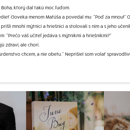
i Boha, ktorý dal takú moc ľuďom.
 sedieť človeka menom Matúša a povedal mu: "Poď za mnou!" On 
išli mnohí mýtnici a hriešnici a stolovali s ním a s jeho učení
kom: "Prečo váš učiteľ jedáva s mýtnikmi a hriešnikmi?"
 zdraví, ale chorí.
rdenstvo chcem, a nie obetu." Neprišiel som volať spravodlivý