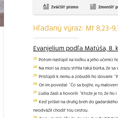
Zväčšiť písmo
Zmenšiť 
Hľadaný výraz: Mt 8,23-9,
Evanjelium podľa Matúša, 8. 
23
Potom nastúpil na loďku a jeho učeníci h
24
Na mori sa zrazu strhla taká búrka, že sa 
25
Pristúpili k nemu a zobudili ho slovami: "
26
On im povedal: "Čo sa bojíte, vy maloverní
27
Ľudia žasli a hovorili: "Ktože je to, že ho 
28
Keď prišiel na druhý breh do gadarského kr
neodvážil chodiť tou cestou.
29