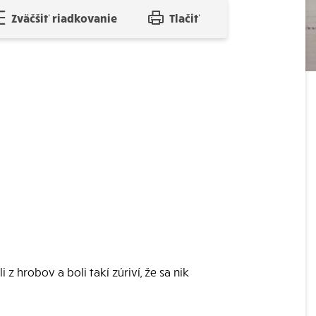
Zväčšiť riadkovanie
Tlačiť
z hrobov a boli takí zúriví, že sa nik