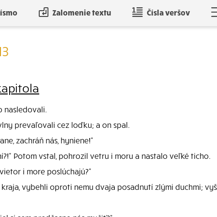
písmo
Zalomenie textu
Čísla veršov
13
kapitola
o nasledovali.
vlny prevaľovali cez loďku; a on spal.
Pane, zachráň nás, hyniene!"
?!" Potom vstal, pohrozil vetru i moru a nastalo veľké ticho.
i vietor i more poslúchajú?"
aja, vybehli oproti nemu dvaja posadnutí zlými duchmi; vyšli 