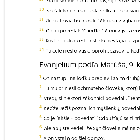
Zrazu skríkli: "Čo ťa do nás, Syn Boží?! Pr
30
Neďaleko nich sa pásla veľká črieda svíň.
31
Zlí duchovia ho prosili: "Ak nás už vyháňaš
32
On im povedal: "Choďte." A oni vyšli a v
33
Pastieri ušli a keď prišli do mesta, vyrozp
34
Tu celé mesto vyšlo oproti Ježišovi a keď ho
Evanjelium podľa Matúša, 9. 
1
On nastúpil na loďku preplavil sa na druhý
2
Tu mu priniesli ochrnutého človeka, ktorý l
3
Vtedy si niektorí zákonníci povedali: "Tent
4
Keďže Ježiš poznal ich myšlienky, povedal:
5
Čo je ľahšie - povedať: "Odpúšťajú sa ti h
6
Ale aby ste vedeli, že Syn človeka má na 
7
A on vstal a odišiel domov.