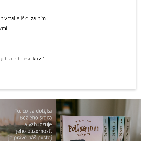
vstal a išiel za ním.
kmi.
ch, ale hriešnikov."