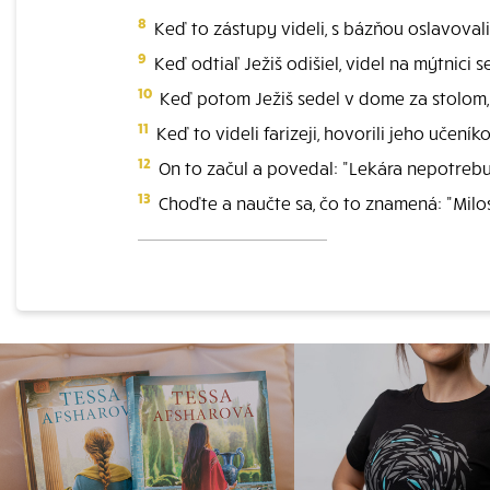
8
Keď to zástupy videli, s bázňou oslavoval
9
Keď odtiaľ Ježiš odišiel, videl na mýtnici
10
Keď potom Ježiš sedel v dome za stolom, pr
11
Keď to videli farizeji, hovorili jeho učení
12
On to začul a povedal: "Lekára nepotrebujú
13
Choďte a naučte sa, čo to znamená: "Milos